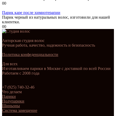
0
0
Парик каре после химиотерапии
Парик черный из натуральных волос, изготовили для нашей
клиентки.
0
0
Авторская студия волос
Ручная работа, качество, надежность и безопасность
Политика конфеденциальности
Для всех
Изготавливаем парики в Москве с доставкой по всей России
Работаем с 2008 года
+7 (925) 740-32-46
Что делаем
Парики
Полупарики
Шиньоны
Система замещение