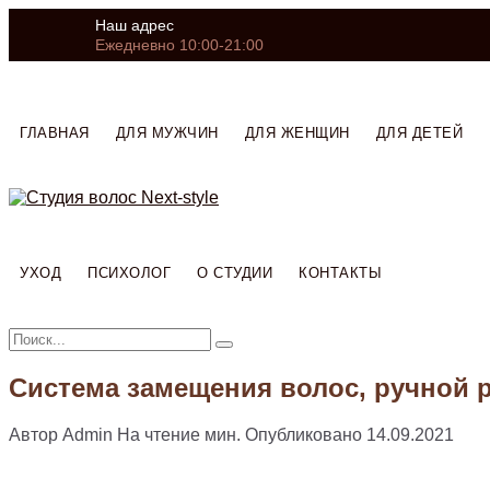
Skip
Наш адрес
to
Ежедневно 10:00-21:00
content
ГЛАВНАЯ
ДЛЯ МУЖЧИН
ДЛЯ ЖЕНЩИН
ДЛЯ ДЕТЕЙ
УХОД
ПСИХОЛОГ
О СТУДИИ
КОНТАКТЫ
Search
for:
Система замещения волос, ручной 
Автор
Admin
На чтение
мин.
Опубликовано
14.09.2021