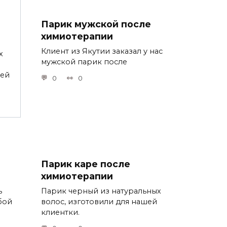
Парик мужской после
химиотерапии
Клиент из Якутии заказал у нас
х
мужской парик после
шей
0
0
Парик каре после
химиотерапии
ь
Парик черный из натуральных
ьбой
волос, изготовили для нашей
клиентки.