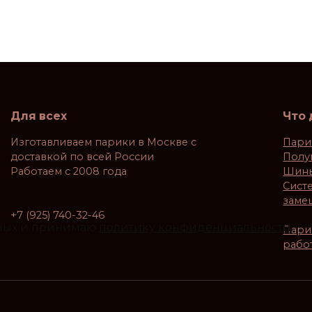
Для всех
Что
Изготавливаем парики в Москве с
Пари
доставкой по всей России
Полу
Работаем с 2008 года
Шин
Сист
заме
+7 (925) 740-32-46
нных и принимаю
политику конфиденциальности
.
Пари
рабо