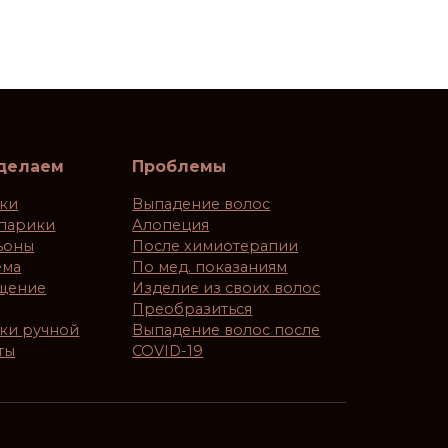
 делаем
Проблемы
ки
Выпадение волос
парики
Алопеция
ьоны
После химиотерапии
ема
По мед. показаниям
щение
Изделие из своих волос
Преобразиться
ки ручной
Выпадение волос после
ты
COVID-19