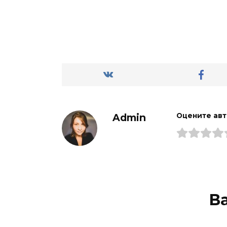
Admin
Оцените ав
В