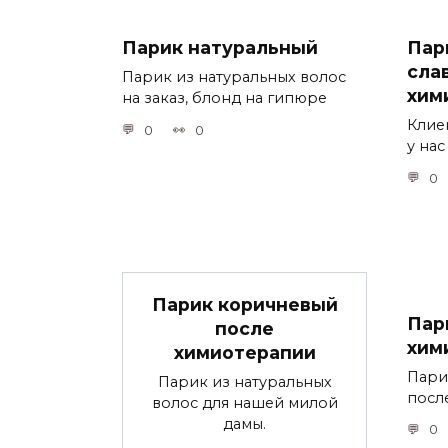
Парик натуральный
Пар
сла
Парик из натуральных волос
хим
на заказ, блонд на гипюре
Клиен
0
0
у на
0
Парик коричневый
Пар
после
хим
химиотерапии
Пари
Парик из натуральных
посл
волос для нашей милой
дамы.
0