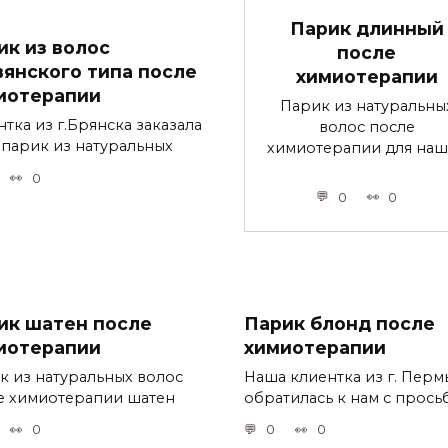
Парик длинный
ик из волос
после
вянского типа после
химиотерапии
иотерапии
Парик из натуральны
тка из г.Брянска заказала
волос после
с парик из натуральных
химиотерапии для на
0
0
0
ик шатен после
Парик блонд после
иотерапии
химиотерапии
к из натуральных волос
Наша клиентка из г. Перм
е химиотерапии шатен
обратилась к нам с прос
0
0
0