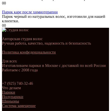
0
0
Парик каре после химиотерапии
Парик черный из натуральных волос, изготовили для нашей
клиентки.
0
0
Авторская студия волос
Ручная работа, качество, надежность и безопасность
Политика конфеденциальности
Для всех
Изготавливаем парики в Москве с доставкой по всей России
Работаем с 2008 года
+7 (925) 740-32-46
Что делаем
Парики
Полупарики
Шиньоны
Система замещение