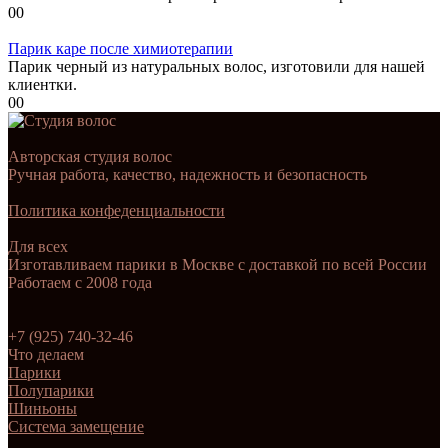
0
0
Парик каре после химиотерапии
Парик черный из натуральных волос, изготовили для нашей
клиентки.
0
0
Авторская студия волос
Ручная работа, качество, надежность и безопасность
Политика конфеденциальности
Для всех
Изготавливаем парики в Москве с доставкой по всей России
Работаем с 2008 года
+7 (925) 740-32-46
Что делаем
Парики
Полупарики
Шиньоны
Система замещение