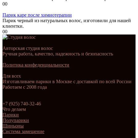
0
0
Парик каре после химиотерапии
Парик черный из натуральных волос, изготовили для нашей
клиентки.
0
0
Авторская студия волос
Ручная работа, качество, надежность и безопасность
Политика конфеденциальности
Для всех
Изготавливаем парики в Москве с доставкой по всей России
Работаем с 2008 года
+7 (925) 740-32-46
Что делаем
Парики
Полупарики
Шиньоны
Система замещение