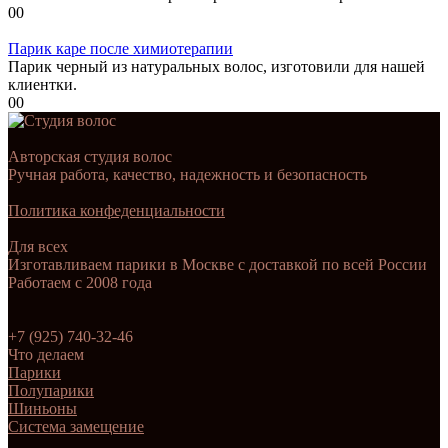
0
0
Парик каре после химиотерапии
Парик черный из натуральных волос, изготовили для нашей
клиентки.
0
0
Авторская студия волос
Ручная работа, качество, надежность и безопасность
Политика конфеденциальности
Для всех
Изготавливаем парики в Москве с доставкой по всей России
Работаем с 2008 года
+7 (925) 740-32-46
Что делаем
Парики
Полупарики
Шиньоны
Система замещение